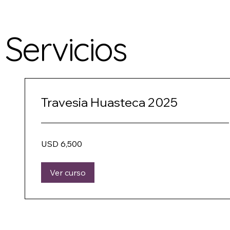
Servicios
Travesia Huasteca 2025
6,500
USD 6,500
dólares
estadounidenses
Ver curso