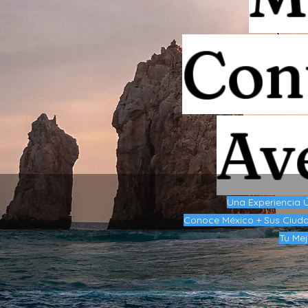
Con
Av
Una Experiencia Ú
Conoce México + Sus Ciuda
Tu Mej